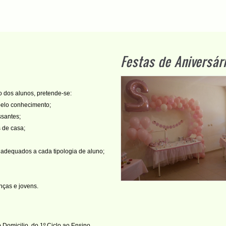
Festas de Aniversár
o dos alunos, pretende-se:
pelo conhecimento;
ssantes;
s de casa;
adequados a cada tipologia de aluno;
nças e jovens.
 Domicilio, do 1º Ciclo ao Ensino