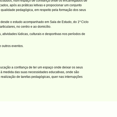
e Estudos, num espaço de confiança onde os encarregados de
dos, após as práticas letivas e propocionar um conjunto
da qualidade pedagógica, em respeito pela formação dos seus
s, desde o estudo acompanhado em Sala de Estudo, do 1º Ciclo
ticulares, no centro e ao domicílio.
 atividades lúdicas, culturais e desportivas nos períodos de
e outros eventos.
ucação a confiança de ter um espaço onde deixar os seus
o à medida das suas necessidades educativas, onde são
ealização de tarefas pedagógicas, quer nas interrupções