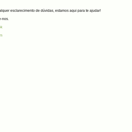
lquer esclarecimento de dúvidas, estamos aqui para te ajudar!
e-nos.
ok
am