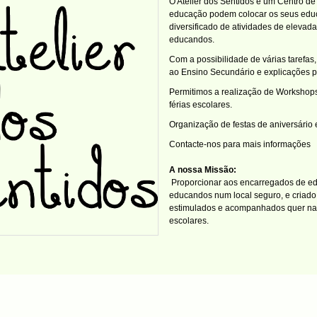
O Atelier dos Sentidos é um Centro d
educação podem colocar os seus educa
diversificado de atividades de eleva
educandos.
Com a possibilidade de várias tarefa
ao Ensino Secundário e explicações par
Permitimos a realização de Workshops,
férias escolares.
Organização de festas de aniversário 
Contacte-nos para mais informações
A nossa Missão:
Proporcionar aos encarregados de ed
educandos num local seguro, e criad
estimulados e acompanhados quer na r
escolares.